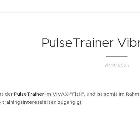
PulseTrainer Vib
01.09.2025
ht der
PulseTrainer
im VIVAX-"Fitti", und ist somit im Rahm
e trainingsinteressierten zugängig!